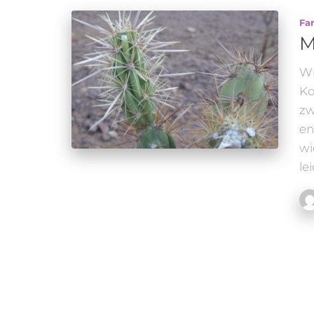
Fa
M
Wi
Ko
zw
en
wi
le